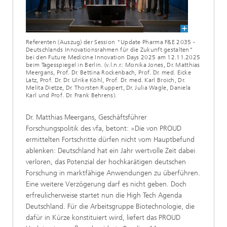
Referenten (Auszug) der Session "Update Pharma F&E 2035 -
Deutschlands Innovationsrahmen für die Zukunft gestalten"
bei den Future Medicine Innovation Days 2025 am 12.11.2025
beim Tagesspiegel in Berlin. (v.l.n.r.: Monika Jones, Dr. Matthias
Meergans, Prof. Dr. Bettina Rockenbach, Prof. Dr. med. Eicke
Latz, Prof. Dr. Dr. Ulrike Köhl, Prof. Dr. med. Karl Broich, Dr.
Melita Dietze, Dr. Thorsten Ruppert, Dr. Julia Wagle, Daniela
Karl und Prof. Dr. Frank Behrens).
Dr. Matthias Meergans, Geschäftsführer
Forschungspolitik des vfa, betont: »Die von PROUD
ermittelten Fortschritte dürfen nicht vom Hauptbefund
ablenken: Deutschland hat ein Jahr wertvolle Zeit dabei
verloren, das Potenzial der hochkarätigen deutschen
Forschung in marktfähige Anwendungen zu überführen.
Eine weitere Verzögerung darf es nicht geben. Doch
erfreulicherweise startet nun die High Tech Agenda
Deutschland. Für die Arbeitsgruppe Biotechnologie, die
dafür in Kürze konstituiert wird, liefert das PROUD