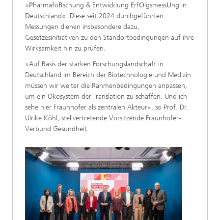
»
P
harmafo
R
schung & Entwicklung Erf
O
lgsmess
U
ng in
D
eutschland«. Diese seit 2024 durchgeführten
Messungen dienen insbesondere dazu,
Gesetzesinitiativen zu den Standortbedingungen auf ihre
Wirksamkeit hin zu prüfen.
»Auf Basis der starken Forschungslandschaft in
Deutschland im Bereich der Biotechnologie und Medizin
müssen wir weiter die Rahmenbedingungen anpassen,
um ein Ökosystem der Translation zu schaffen. Und ich
sehe hier Fraunhofer als zentralen Akteur«, so Prof. Dr.
Ulrike Köhl, stellvertretende Vorsitzende Fraunhofer-
Verbund Gesundheit.