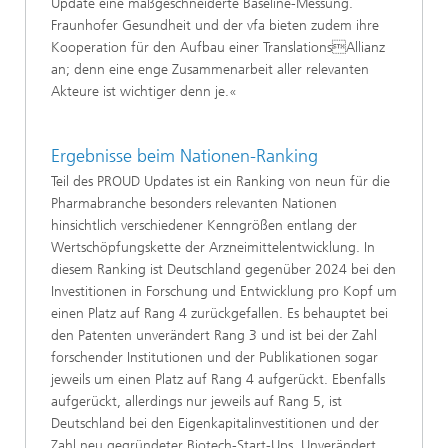
Update eine maßgeschneiderte Baseline-Messung.
Fraunhofer Gesundheit und der vfa bieten zudem ihre
Kooperation für den Aufbau einer TranslationsAllianz
an; denn eine enge Zusammenarbeit aller relevanten
Akteure ist wichtiger denn je.«
Ergebnisse beim Nationen-Ranking
Teil des PROUD Updates ist ein Ranking von neun für die
Pharmabranche besonders relevanten Nationen
hinsichtlich verschiedener Kenngrößen entlang der
Wertschöpfungskette der Arzneimittelentwicklung. In
diesem Ranking ist Deutschland gegenüber 2024 bei den
Investitionen in Forschung und Entwicklung pro Kopf um
einen Platz auf Rang 4 zurückgefallen. Es behauptet bei
den Patenten unverändert Rang 3 und ist bei der Zahl
forschender Institutionen und der Publikationen sogar
jeweils um einen Platz auf Rang 4 aufgerückt. Ebenfalls
aufgerückt, allerdings nur jeweils auf Rang 5, ist
Deutschland bei den Eigenkapitalinvestitionen und der
Zahl neu gegründeter Biotech-Start-Ups. Unverändert